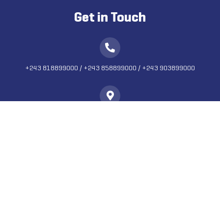
Get in Touch
+243 818899000
/
+243 858899000
/
+243 903899000
13eme Rue No 5788 Limete Industrial, Kinshasa, D.R. Congo
admin@swissta.com, sales@swissta.com
Inscrivez-vous à la newsletter