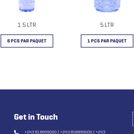
1.5 LTR
5 LTR
6 PCS PAR PAQUET
1 PCS PAR PAQUET
Get in Touch
+243 818899000
/
+243 858899000
/
+243